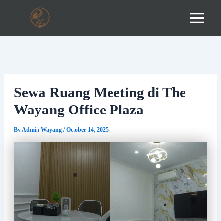
Skip
to
content
Sewa Ruang Meeting di The
Wayang Office Plaza
By
Admin Wayang
/
October 14, 2025