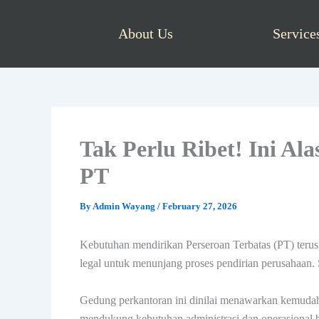
Skip
to
About Us
Service
content
Tak Perlu Ribet! Ini Al
PT
By
Admin Wayang
/
February 27, 2026
Kebutuhan mendirikan Perseroan Terbatas (PT) terus 
legal untuk menunjang proses pendirian perusahaan. 
Gedung perkantoran ini dinilai menawarkan kemudahan
mendukung kebutuhan administrasi dan operasional b