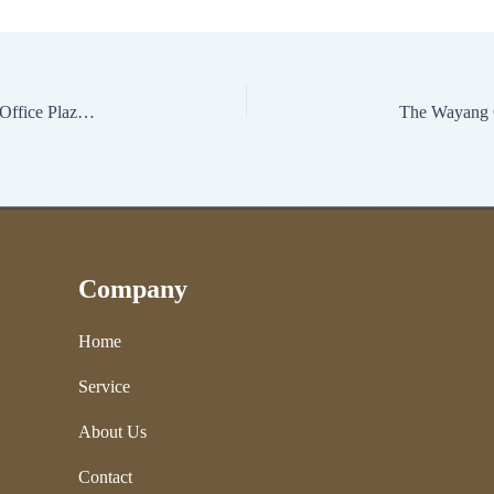
Kerja Makin Prestise! Sewa Private Office di The Wayang Office Plaza, Harganya Bikin Kaget
Company
Home
Service
About Us
Contact