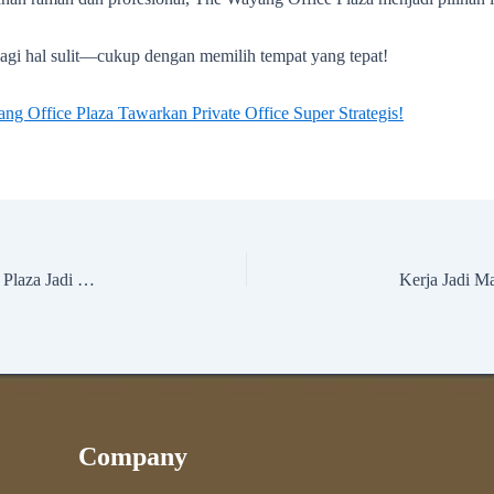
lagi hal sulit—cukup dengan memilih tempat yang tepat!
ng Office Plaza Tawarkan Private Office Super Strategis!
Ruang Kantor Elegan di Pusat Jakarta, The Wayang Office Plaza Jadi Incaran Pebisnis!
Company