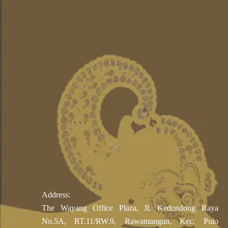
Address:
The Wayang Office Plaza, Jl. Kedondong Raya
No.5A, RT.11/RW.9, Rawamangun, Kec. Pulo