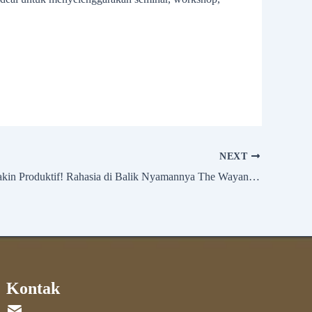
NEXT
Kerja Jadi Makin Produktif! Rahasia di Balik Nyamannya The Wayang Office Terungkap!
Kontak