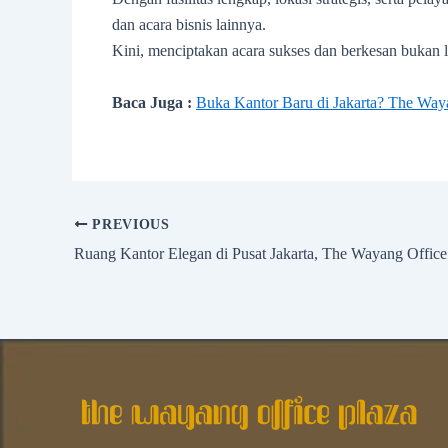
dan acara bisnis lainnya.
Kini, menciptakan acara sukses dan berkesan bukan 
Baca Juga :
Buka Kantor Baru di Jakarta? The Waya
PREVIOUS