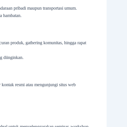
daraan pribadi maupun transportasi umum.
pa hambatan.
curan produk, gathering komunitas, hingga rapat
g diinginkan.
kontak resmi atau mengunjungi situs web
n ideal untuk menyelenggarakan seminar, workshop,