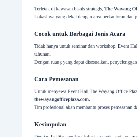
Terletak di kawasan bisnis strategis,
The Wayang Off
Lokasinya yang dekat dengan area perkantoran dan 
Cocok untuk Berbagai Jenis Acara
Tidak hanya untuk seminar dan workshop, Event Hall 
tahunan.
Dengan ruang yang dapat disesuaikan, penyelenggara 
Cara Pemesanan
Untuk menyewa Event Hall The Wayang Office Plaza
thewayangofficeplaza.com.
Tim profesional akan membantu proses pemesanan da
Kesimpulan
Dengan fasilitas lengkap, lokasi strategis, serta p