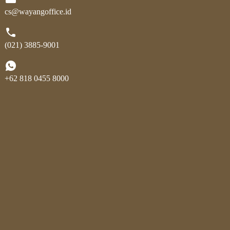
cs@wayangoffice.id
(021) 3885-9001
+62 818 0455 8000