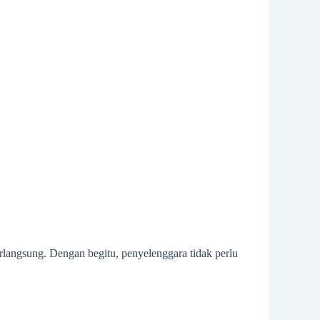
erlangsung. Dengan begitu, penyelenggara tidak perlu