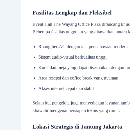
Fasilitas Lengkap dan Fleksibel
Event Hall The Wayang Office Plaza dirancang khus
Beberapa fasilitas unggulan yang ditawarkan antara l
Ruang ber-AC dengan tata pencahayaan modern
Sistem audio-visual berkualitas tinggi
Kursi dan meja yang dapat disesuaikan dengan fo
Area resepsi dan coffee break yang nyaman
Akses internet cepat dan stabil
Selain itu, pengelola juga menyediakan layanan tamb
khawatir mengenai persiapan teknis yang rumit.
Lokasi Strategis di Jantung Jakarta